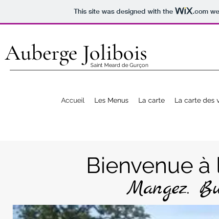
This site was designed with the
.com
web
Auberge Jolibois
Saint Meard de Gurçon
Accueil
Les Menus
La carte
La carte des v
Bienvenue à 
Mangez. Buv